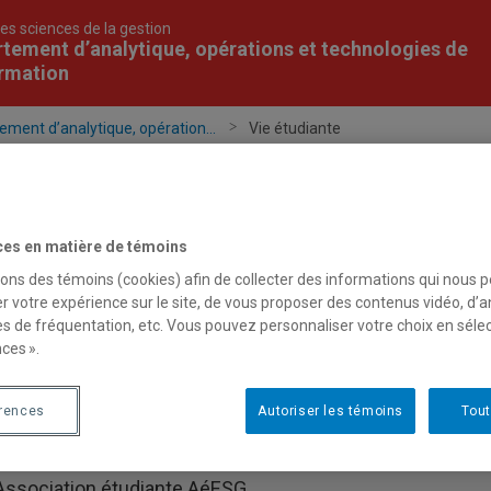
es sciences de la gestion
tement d’analytique, opérations et technologies de
ormation
ement d’analytique, opération...
Vie étudiante
ps enseignant
Programmes
Recherche
ces en matière de témoins
sons des témoins (cookies) afin de collecter des informations qui nous 
r votre expérience sur le site, de vous proposer des contenus vidéo, d’a
es de fréquentation, etc. Vous pouvez personnaliser votre choix en séle
ie étudiante
ces ».
érences
Autoriser les témoins
Tout
Aide financière
Association étudiante AéESG