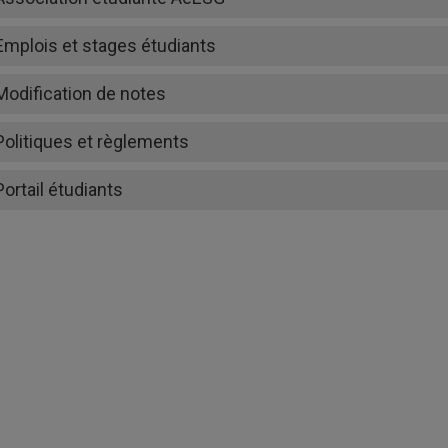
Emplois et stages étudiants
Modification de notes
Politiques et règlements
Portail étudiants
En savoir davantage
Formulaire de demande de modification de note
Politique 2 | Reconnaissance des acquis
Politique 4 | Traitement des plaintes
Politique 6 | Politique relative aux examens et travaux admin
Demande d’autorisation d’un examen différé