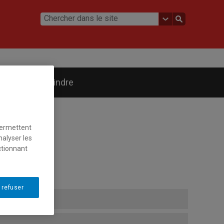
Nous joindre
permettent
nalyser les
ctionnant
 refuser