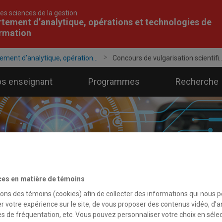
es sciences de la gestion
tement d’analytique, opérations et technologies de
ormation
ement d’analytique, opération...
Concours de vulgarisation scientifi..
ps enseignant
Programmes
Recherche
ces en matière de témoins
sons des témoins (cookies) afin de collecter des informations qui nous 
r votre expérience sur le site, de vous proposer des contenus vidéo, d’a
es de fréquentation, etc. Vous pouvez personnaliser votre choix en séle