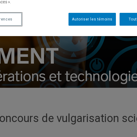
ces ».
érences
Autoriser les témoins
Tout
oncours de vulgarisation sci