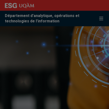
Accéder
Accéder
Accéder
à
au
à
la
menu
la
Département d’analytique, opérations et
recherche
pricipal
zone
technologies de l’information
centrale