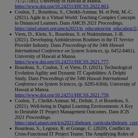
7172-7181). University of Hawaii at Manoa.
https://www.doi.org/10.24251/HICSS.2022.863
.
Coulon, T., Bourdeau, S., Cheikh-Ammar, M. et Petit, M.-C.
(2021). Agile in a Virtual World: Teaching Complex Concepts
to Distanced Learners. Dans
AMCIS 2021 Proceedings
.
https://aisel.aisnet.org/amcis2021/is_education/sig_education/2/
Vieru, D., Klein, S., Bourdeau, S. et Ntakirutiman, J.-B.
(2021). Developing Ambidextrous Routines in the IT Service
Provider Industry. Dans
Proceedings of the 54th Hawaii
International Conference on System Sciences
, (p. 6452-6461).
University of Hawaii at Manoa.
https://www.doi.org/10.24251/HICSS.2021.777
.
Bourdeau, S., Coulon, T. et Vieru, D. (2021). Technological
Evolution Agility and Dynamic IT Capabilities: A Delphi
Study. Dans
Proceedings of the 54th Hawaii International
Conference on System Sciences
, (p. 6295-6304). University of
Hawaii at Manoa.
https://www.doi.org/10.24251/HICSS.2021.759
.
Coulon, T., Cheikh-Ammar, M., Delisle, J. et Bourdeau, S.
(2021). Well-being in Digital Learning Environments: A Key
to Desirable IT Project Management Outcomes. Dans
ICIS
2021 Proceedings
.
https://aisel.aisnet.org/icis2021/diglearn_curricula/diglearn_curr
Bourdeau, S., Legoux, R. et Grange, C. (2020). Conflict in
Cross-Functional IT Project Teams: The Amplifying Roles of