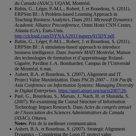
du Canada (ASAC)
, UQAM, Montréal.
Babin, G., Léger, P.-M.L., Robert, J. et Bourdeau, S. (2011).
ERPSim BI : A Problem-based Learning Approach in
Teaching Business Analytics. Dans
2011 Microsoft Dynamics
Academic Alliance Preconference
, Omni Hotel CNN Center,
Atlanta (GA), États-Unis.
http://clcloud.com/DYNAA2011/papers/015DY.pdf
.
Babin, G., Léger, P.-M.L., Robert, J. et Bourdeau, S. (2011).
ERPSim BI : A simulation-based approach to introduce
business intelligence. Dans
Journée MATI Montréal
, Maison
des technologies de formation et d’apprentissage Roland-
Giguère, Pavillon J.-A. Bombardier, Campus de l’Université
de Montréal, 6 mai.
Aubert, B.A. et Bourdeau, S. (2007). Alignment and IT
Project Value Maximization. Dans
PACIS 2007 – 11th Pacific
Asia Conference on Information Systems: Managing Diversity
in Digital Enterprises
.
https://aisel.aisnet.org/pacis2007/26
.
Paré, G., Bourdeau, S., Marsan, J., Nach, H. et Shuraida, S.
(2007). Re-examining the Causal Structure of Information
Technology Impact Research. Dans
Actes du congrès annuel
de l’Association des Sciences Administratives du Canada
(ASAC)
, Ottawa.
Notes
: Prix de la meilleure communication
Aubert, B.A. et Bourdeau, S. (2007). Strategic Alignment
Dynamics – Completing the Loop IT project value