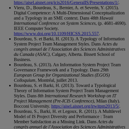
https://aisel.aisnet.org/icis2016/GeneralIS/Presentations/1/
.
Vieru, D., Bourdeau, S., Bernier, A. et Severin, Y. (2015).
Digital Competence: A Multi-Dimensional Conceptualization
and a Typology in an SME context. Dans
48th Hawaii
International Conference on System Sciences
, (p. 4681-4690).
IEEE Computer Society.
https://www.doi.org/10.1109/HICSS.2015.557
.
Bourdeau, S. et Barki, H. (2013). A Typology of Information
System Project Team Management Styles. Dans
Actes du
congrès annuel de l’Association des Sciences Administratives
du Canada (ASAC)
, Calgary, Alberta. Bissett School of
Business.
Bourdeau, S. (2013). An Information System Project Team
Governance Framework and a Typology. Dans
29th
European Group for Organizational Studies (EGOS)
Colloquium
, Montréal, juillet 2013.
Bourdeau, S. et Barki, H. (2013). Toward a Typological
Theory of Information System Project Team Management
Styles. Dans
8th International Research Workshop on IT
Project Management (Pre-ICIS Conference)
, Milan (Italy).
Bocconi University.
https://aisel.aisnet.org/irwitpm2013/5/
.
Bourdeau, S., Barki, H. et Legoux, R. (2011). A Multilevel
Model of IS Project Diversity and Performance : Team
Member Satisfaction as a Missing Link. Dans
Actes du
congrès annuel de l’Association des Sciences Administratives