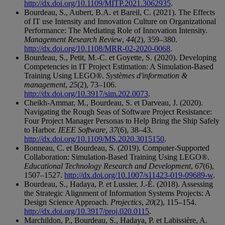
http://dx.doi.org/10.1109/MITP.2021.3062935
.
Bourdeau, S., Aubert, B.A. et Bareil, C. (2021). The Effects
of IT use Intensity and Innovation Culture on Organizational
Performance: The Mediating Role of Innovation Intensity.
Management Research Review
,
44
(2), 359–380.
http://dx.doi.org/10.1108/MRR-02-2020-0068
.
Bourdeau, S., Petit, M.-C. et Goyette, S. (2020). Developing
Competencies in IT Project Estimation: A Simulation-Based
Training Using LEGO®.
Systèmes d'information &
management
,
25
(2), 73–106.
http://dx.doi.org/10.3917/sim.202.0073
.
Cheikh-Ammar, M., Bourdeau, S. et Darveau, J. (2020).
Navigating the Rough Seas of Software Project Resistance:
Four Project Manager Personas to Help Bring the Ship Safely
to Harbor.
IEEE Software
,
37
(6), 38–43.
http://dx.doi.org/10.1109/MS.2020.3015150
.
Bonneau, C. et Bourdeau, S. (2019). Computer-Supported
Collaboration: Simulation-Based Training Using LEGO®.
Educational Technology Research and Development
,
67
(6),
1507–1527.
http://dx.doi.org/10.1007/s11423-019-09689-w
.
Bourdeau, S., Hadaya, P. et Lussier, J.-É. (2018). Assessing
the Strategic Alignment of Information Systems Projects: A
Design Science Approach.
Projectics
,
20
(2), 115–154.
http://dx.doi.org/10.3917/proj.020.0115
.
Marchildon, P., Bourdeau, S., Hadaya, P. et Labissière, A.