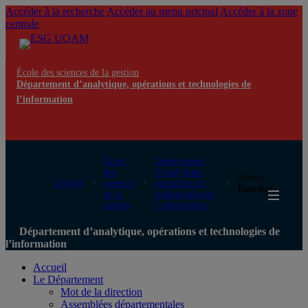
Accéder à la recherche
Accéder au menu pricipal
Accéder à la zone
centrale
École des sciences de la gestion
Département d’analytique, opérations et technologies de
l’information
École
Département
des
d’analytique,
Simon
UQAM
sciences
opérations et
Bourdeau
de la
technologies de
gestion
l’information
Département d’analytique, opérations et technologies de
l’information
Accueil
Le Département
Mot de la direction
Assemblées départementales