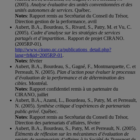
(2005).
Analyse évaluative des unités conventionnées et des
unités autonomes de services
. Québec.
Notes
: Rapport remis au Secrétariat du Conseil du Trésor,
Direction gestion de la performance, avril
Aubert, B.A., Bourdeau, S., Rivard, S., Patry, M. et Vu, C.
(2005).
Cadre d’analyse sur les stratégies de services
partagés et d’impartition
.. Rapport de projet CIRANO.
(2005RP-01).
http://www.cirano.qc.ca/publications_detail.php?
lang=fr&id=2005RP-01
.
Notes
: février
Aubert, B.A., Bourdeau, S., Gagné, F., Montmarquette, C. et
Perreault, N. (2005).
Plan d’action pour évaluer le processus
d’évaluation de la performance et de détermination des
cibles
. Montréal.
Notes
: Rapport confidentiel remis à un partenaire du
CIRANO, juillet
Aubert, B.A., Azami, L., Bourdeau, S., Patry, M. et Perreault,
N. (2005).
Synthèse critique d’expériences de partenariats
public-privé
. Québec.
Notes
: Rapport remis au Secrétariat du Conseil du Trésor,
Direction des partenariats d’affaires, février
Aubert, B.A., Bourdeau, S., Patry, M. et Perreault, N. (2005).
Éléments de réflexion sur les mécanismes d’évaluation de
projets de partenariats d’affaires à la Société de Transport de