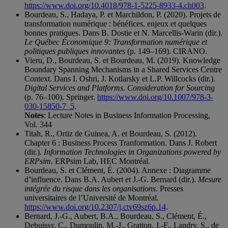
https://www.doi.org/10.4018/978-1-5225-8933-4.ch003
.
Bourdeau, S., Hadaya, P. et Marchildon, P. (2020). Projets de
transformation numérique : bénéfices, enjeux et quelques
bonnes pratiques. Dans B. Dostie et N. Marcellis-Warin (dir.).
Le Québec Économique 9: Transformation numérique et
politiques publiques innovantes
(p. 149–169). CIRANO.
Vieru, D., Bourdeau, S. et Bourdeau, M. (2019). Knowledge
Boundary Spanning Mechanisms in a Shared Services Centre
Context. Dans I. Oshri, J. Kotlarsky et L.P. Willcocks (dir.).
Digital Services and Platforms. Consideration for Sourcing
(p. 76–100). Springer.
https://www.doi.org/10.1007/978-3-
030-15850-7_5
.
Notes
: Lecture Notes in Business Information Processing,
Vol. 344
Titah, R., Ortiz de Guinea, A. et Bourdeau, S. (2012).
Chapter 6 : Business Process Tranformation. Dans J. Robert
(dir.).
Information Technologies in Organizations powered by
ERPsim
. ERPsim Lab, HEC Montréal.
Bourdeau, S. et Clément, É. (2004). Annexe : Diagramme
d’influence. Dans B.A. Aubert et J.-G. Bernard (dir.).
Mesure
intégrée du risque dans les organisations
. Presses
universitaires de l’Université de Montréal.
https://www.doi.org/10.2307/j.ctv69sz6p.14
.
Bernard, J.-G., Aubert, B.A., Bourdeau, S., Clément, É.,
Debuissy, C., Dumoulin, M.-J., Gratton, J.-F., Landry, S., de