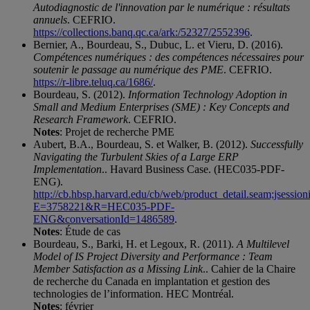
Autodiagnostic de l'innovation par le numérique : résultats
annuels
. CEFRIO.
https://collections.banq.qc.ca/ark:/52327/2552396
.
Bernier, A., Bourdeau, S., Dubuc, L. et Vieru, D. (2016).
Compétences numériques : des compétences nécessaires pour
soutenir le passage au numérique des PME
. CEFRIO.
https://r-libre.teluq.ca/1686/
.
Bourdeau, S. (2012).
Information Technology Adoption in
Small and Medium Enterprises (SME) : Key Concepts and
Research Framework
. CEFRIO.
Notes
: Projet de recherche PME
Aubert, B.A., Bourdeau, S. et Walker, B. (2012).
Successfully
Navigating the Turbulent Skies of a Large ERP
Implementation
.. Havard Business Case. (HEC035-PDF-
ENG).
http://cb.hbsp.harvard.edu/cb/web/product_detail.seam;
E=3758221&R=HEC035-PDF-
ENG&conversationId=1486589
.
Notes
: Étude de cas
Bourdeau, S., Barki, H. et Legoux, R. (2011).
A Multilevel
Model of IS Project Diversity and Performance : Team
Member Satisfaction as a Missing Link
.. Cahier de la Chaire
de recherche du Canada en implantation et gestion des
technologies de l’information. HEC Montréal.
Notes
: février