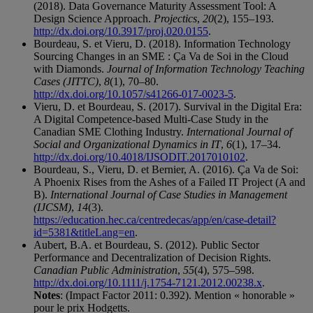
(2018). Data Governance Maturity Assessment Tool: A
Design Science Approach.
Projectics
,
20
(2), 155–193.
http://dx.doi.org/10.3917/proj.020.0155
.
Bourdeau, S. et Vieru, D. (2018). Information Technology
Sourcing Changes in an SME : Ça Va de Soi in the Cloud
with Diamonds.
Journal of Information Technology Teaching
Cases (JITTC)
,
8
(1), 70–80.
http://dx.doi.org/10.1057/s41266-017-0023-5
.
Vieru, D. et Bourdeau, S. (2017). Survival in the Digital Era:
A Digital Competence-based Multi-Case Study in the
Canadian SME Clothing Industry.
International Journal of
Social and Organizational Dynamics in IT
,
6
(1), 17–34.
http://dx.doi.org/10.4018/IJSODIT.2017010102
.
Bourdeau, S., Vieru, D. et Bernier, A. (2016). Ça Va de Soi:
A Phoenix Rises from the Ashes of a Failed IT Project (A and
B).
International Journal of Case Studies in Management
(IJCSM)
,
14
(3).
https://education.hec.ca/centredecas/app/en/case-detail?
id=5381&titleLang=en
.
Aubert, B.A. et Bourdeau, S. (2012). Public Sector
Performance and Decentralization of Decision Rights.
Canadian Public Administration
,
55
(4), 575–598.
http://dx.doi.org/10.1111/j.1754-7121.2012.00238.x
.
Notes
: (Impact Factor 2011: 0.392). Mention « honorable »
pour le prix Hodgetts.