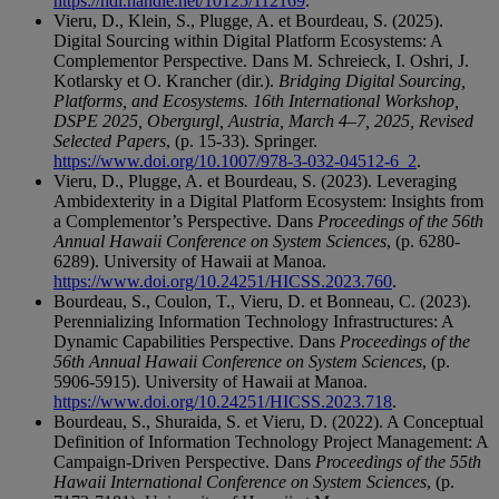
https://hdl.handle.net/10125/112169
.
Vieru, D., Klein, S., Plugge, A. et Bourdeau, S. (2025).
Digital Sourcing within Digital Platform Ecosystems: A
Complementor Perspective. Dans M. Schreieck, I. Oshri, J.
Kotlarsky et O. Krancher (dir.).
Bridging Digital Sourcing,
Platforms, and Ecosystems. 16th International Workshop,
DSPE 2025, Obergurgl, Austria, March 4–7, 2025, Revised
Selected Papers
, (p. 15-33). Springer.
https://www.doi.org/10.1007/978-3-032-04512-6_2
.
Vieru, D., Plugge, A. et Bourdeau, S. (2023). Leveraging
Ambidexterity in a Digital Platform Ecosystem: Insights from
a Complementor’s Perspective. Dans
Proceedings of the 56th
Annual Hawaii Conference on System Sciences
, (p. 6280-
6289). University of Hawaii at Manoa.
https://www.doi.org/10.24251/HICSS.2023.760
.
Bourdeau, S., Coulon, T., Vieru, D. et Bonneau, C. (2023).
Perennializing Information Technology Infrastructures: A
Dynamic Capabilities Perspective. Dans
Proceedings of the
56th Annual Hawaii Conference on System Sciences
, (p.
5906-5915). University of Hawaii at Manoa.
https://www.doi.org/10.24251/HICSS.2023.718
.
Bourdeau, S., Shuraida, S. et Vieru, D. (2022). A Conceptual
Definition of Information Technology Project Management: A
Campaign-Driven Perspective. Dans
Proceedings of the 55th
Hawaii International Conference on System Sciences
, (p.