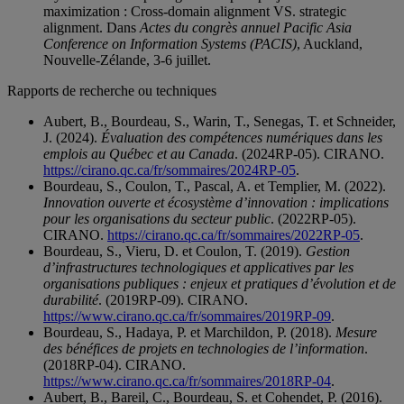
maximization : Cross-domain alignment VS. strategic
alignment. Dans
Actes du congrès annuel Pacific Asia
Conference on Information Systems (PACIS)
, Auckland,
Nouvelle-Zélande, 3-6 juillet.
Rapports de recherche ou techniques
Aubert, B., Bourdeau, S., Warin, T., Senegas, T. et Schneider,
J. (2024).
Évaluation des compétences numériques dans les
emplois au Québec et au Canada
. (2024RP-05). CIRANO.
https://cirano.qc.ca/fr/sommaires/2024RP-05
.
Bourdeau, S., Coulon, T., Pascal, A. et Templier, M. (2022).
Innovation ouverte et écosystème d’innovation : implications
pour les organisations du secteur public
. (2022RP-05).
CIRANO.
https://cirano.qc.ca/fr/sommaires/2022RP-05
.
Bourdeau, S., Vieru, D. et Coulon, T. (2019).
Gestion
d’infrastructures technologiques et applicatives par les
organisations publiques : enjeux et pratiques d’évolution et de
durabilité
. (2019RP-09). CIRANO.
https://www.cirano.qc.ca/fr/sommaires/2019RP-09
.
Bourdeau, S., Hadaya, P. et Marchildon, P. (2018).
Mesure
des bénéfices de projets en technologies de l’information
.
(2018RP-04). CIRANO.
https://www.cirano.qc.ca/fr/sommaires/2018RP-04
.
Aubert, B., Bareil, C., Bourdeau, S. et Cohendet, P. (2016).