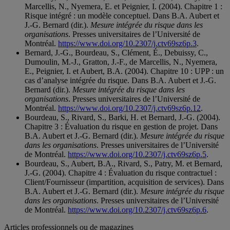
Marcellis, N., Nyemera, E. et Peignier, I. (2004). Chapitre 1 :
Risque intégré : un modèle conceptuel. Dans B.A. Aubert et
J.-G. Bernard (dir.).
Mesure intégrée du risque dans les
organisations
. Presses universitaires de l’Université de
Montréal.
https://www.doi.org/10.2307/j.ctv69sz6p.3
.
Bernard, J.-G., Bourdeau, S., Clément, É., Debuissy, C.,
Dumoulin, M.-J., Gratton, J.-F., de Marcellis, N., Nyemera,
E., Peignier, I. et Aubert, B.A. (2004). Chapitre 10 : UPP : un
cas d’analyse intégrée du risque. Dans B.A. Aubert et J.-G.
Bernard (dir.).
Mesure intégrée du risque dans les
organisations
. Presses universitaires de l’Université de
Montréal.
https://www.doi.org/10.2307/j.ctv69sz6p.12
.
Bourdeau, S., Rivard, S., Barki, H. et Bernard, J.-G. (2004).
Chapitre 3 : Évaluation du risque en gestion de projet. Dans
B.A. Aubert et J.-G. Bernard (dir.).
Mesure intégrée du risque
dans les organisations
. Presses universitaires de l’Université
de Montréal.
https://www.doi.org/10.2307/j.ctv69sz6p.5
.
Bourdeau, S., Aubert, B.A., Rivard, S., Patry, M. et Bernard,
J.-G. (2004). Chapitre 4 : Évaluation du risque contractuel :
Client/Fournisseur (impartition, acquisition de services). Dans
B.A. Aubert et J.-G. Bernard (dir.).
Mesure intégrée du risque
dans les organisations
. Presses universitaires de l’Université
de Montréal.
https://www.doi.org/10.2307/j.ctv69sz6p.6
.
Articles professionnels ou de magazines