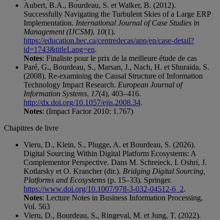
Aubert, B.A., Bourdeau, S. et Walker, B. (2012).
Successfully Navigating the Turbulent Skies of a Large ERP
Implementation.
International Journal of Case Studies in
Management (IJCSM)
,
10
(1).
https://education.hec.ca/centredecas/app/en/case-detail?
id=1743&titleLang=en
.
Notes
: Finaliste pour le prix de la meilleure étude de cas
Paré, G., Bourdeau, S., Marsan, J., Nach, H. et Shuraida, S.
(2008). Re-examining the Causal Structure of Information
Technology Impact Research.
European Journal of
Information Systems
,
17
(4), 403–416.
http://dx.doi.org/10.1057/ejis.2008.34
.
Notes
: (Impact Factor 2010: 1.767)
Chapitres de livre
Vieru, D., Klein, S., Plugge, A. et Bourdeau, S. (2026).
Digital Sourcing Within Digital Platform Ecosystems: A
Complementor Perspective. Dans M. Schreieck, I. Oshri, J.
Kotlarsky et O. Krancher (dir.).
Bridging Digital Sourcing,
Platforms and Ecosystems
(p. 15–33). Springer.
https://www.doi.org/10.1007/978-3-032-04512-6_2
.
Notes
: Lecture Notes in Business Information Processing,
Vol. 563
Vieru, D., Bourdeau, S., Ringeval, M. et Jung, T. (2022).