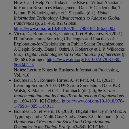
How Can I Help You Today? The Rise of Virtual Assistants
in Human Resources Management. Dans E.C. Idemudia, T.
Iyamu, P. Ndayizigamiye et I. Shaanika (dir.).
Using
Information Technology Advancements to Adapt to Global
Pandemics
(p. 21–46). IGI Global.
https://www.doi.org/10.4018/978-1-7998-9418-6.ch002
.
Vieru, D., Bourdeau, S., Coulon, T. et Boissières, É. (2021).
IT Infrastructures Sourcing Challenges and Practices of
Exploration-for-Exploitation in Public Sector Organizations:
A Delphi Study. Dans I. Oshri, J. Kotlarsky et L.P. Willcocks
(dir.).
Digital Technologies for Global Sourcing of Services
(p.
38–68). Springer.
https://www.doi.org/10.1007/978-3-030-
66834-1_3
.
Notes
: Lecture Notes in Business Information Processing,
Vol. 410
Bourdeau, S., Romero-Torres, A. et Petit, M.-C. (2021).
Learning Scrum: A LEGO®-Scrum Simulation. Dans K.R.
Walsh, S. Mahesh et C.C. Trumbach (dir.).
Agile Scrum
Implementation and Its Long-Term Impact on Organizations
(p. 169–189). IGI Global.
https://www.doi.org/10.4018/978-
1-7998-4885-1.ch011
.
Bourdeau, S. et Vieru, D. (2020). Digital Fluency in SMEs: A
Typology and a Multi-Case Study. Dans E.C. Idemudia (dir.).
Handbook of Research on Social and Organizational
Dynamics in the Digital Era
(p. 43–64). IGI Global.