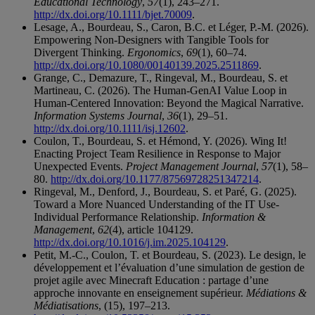
Educational Technology
,
57
(1), 243–271.
http://dx.doi.org/10.1111/bjet.70009
.
Lesage, A., Bourdeau, S., Caron, B.C. et Léger, P.-M. (2026).
Empowering Non-Designers with Tangible Tools for
Divergent Thinking.
Ergonomics
,
69
(1), 60–74.
http://dx.doi.org/10.1080/00140139.2025.2511869
.
Grange, C., Demazure, T., Ringeval, M., Bourdeau, S. et
Martineau, C. (2026). The Human-GenAI Value Loop in
Human-Centered Innovation: Beyond the Magical Narrative.
Information Systems Journal
,
36
(1), 29–51.
http://dx.doi.org/10.1111/isj.12602
.
Coulon, T., Bourdeau, S. et Hémond, Y. (2026). Wing It!
Enacting Project Team Resilience in Response to Major
Unexpected Events.
Project Management Journal
,
57
(1), 58–
80.
http://dx.doi.org/10.1177/87569728251347214
.
Ringeval, M., Denford, J., Bourdeau, S. et Paré, G. (2025).
Toward a More Nuanced Understanding of the IT Use-
Individual Performance Relationship.
Information &
Management
,
62
(4), article 104129.
http://dx.doi.org/10.1016/j.im.2025.104129
.
Petit, M.-C., Coulon, T. et Bourdeau, S. (2023). Le design, le
développement et l’évaluation d’une simulation de gestion de
projet agile avec Minecraft Education : partage d’une
approche innovante en enseignement supérieur.
Médiations &
Médiatisations
, (15), 197–213.