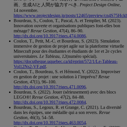
画、生成AIと人間が協力すべき.
Project Design Online
,
14 novembre.
https://www.projectdesign.jp/posts/12465/preview/cn4S75Hc
Bourdeau, S., Coulon, T., Pascal, A. et Templier, M. (2023).
Innovation ouverte et organisations publiques font-elles bon
ménage?
Revue Gestion
,
47
(4), 86–90.
http://dx.doi.org/10.3917/riges.474.0086
.
Coulon, T., Petit, M.-C. et Bourdeau, S. (2023). Simulation
immersive de gestion de projet agile sur la plateforme virtuelle
Minecraft pour des étudiantes et étudiants de 1er et 2e cycles
universitaires.
Le Tableau
,
12
(numéro spécial).
https://docutheque.uquebec.ca/id/eprint/572/1/Le-Tableau-
Vol12Ns2-VF.pdf
.
Coulon, T., Bourdeau, S. et Hémond, Y. (2022). Improviser
en gestion de projet : une solution à l’imprévu?
Revue
Gestion
,
47
(1), 96–100.
http://dx.doi.org/10.3917/riges.471.0096
.
Bourdeau, S. (2022). Jouer (sérieusement) avec des blocs
LEGO®!
Revue Gestion
,
47
(2), 84–88.
http://dx.doi.org/10.3917/riges.472.0084
.
Bourdeau, S., Legoux, R. et Grange, C. (2021). La diversité
dans les équipes, une médaille qui a son revers.
Revue
Gestion
,
46
(3), 54–58.
http://dx.doi.org/10.3917/riges.463.0054
.