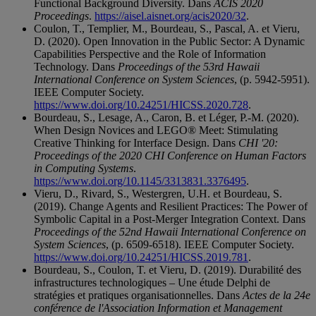
Functional Background Diversity. Dans
ACIS 2020
Proceedings
.
https://aisel.aisnet.org/acis2020/32
.
Coulon, T., Templier, M., Bourdeau, S., Pascal, A. et Vieru,
D. (2020). Open Innovation in the Public Sector: A Dynamic
Capabilities Perspective and the Role of Information
Technology. Dans
Proceedings of the 53rd Hawaii
International Conference on System Sciences
, (p. 5942-5951).
IEEE Computer Society.
https://www.doi.org/10.24251/HICSS.2020.728
.
Bourdeau, S., Lesage, A., Caron, B. et Léger, P.-M. (2020).
When Design Novices and LEGO® Meet: Stimulating
Creative Thinking for Interface Design. Dans
CHI '20:
Proceedings of the 2020 CHI Conference on Human Factors
in Computing Systems
.
https://www.doi.org/10.1145/3313831.3376495
.
Vieru, D., Rivard, S., Westergren, U.H. et Bourdeau, S.
(2019). Change Agents and Resilient Practices: The Power of
Symbolic Capital in a Post-Merger Integration Context. Dans
Proceedings of the 52nd Hawaii International Conference on
System Sciences
, (p. 6509-6518). IEEE Computer Society.
https://www.doi.org/10.24251/HICSS.2019.781
.
Bourdeau, S., Coulon, T. et Vieru, D. (2019). Durabilité des
infrastructures technologiques – Une étude Delphi de
stratégies et pratiques organisationnelles. Dans
Actes de la 24e
conférence de l'Association Information et Management