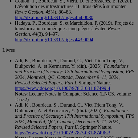
Coulon, T., Bourdeau, S., Vieru, D. et Boissières, E. (2020).
L'évolution des infrastructures TI : trois défis à surmonter.
Revue Gestion
,
45
(4), 80–83.
http://dx.doi.org/10.3917/riges.454.0080
.
Hadaya, P., Bourdeau, S. et Marchildon, P. (2019). Projets de
transformation numérique : cinq pièges à éviter.
Revue
Gestion
,
44
(3), 94–97.
http://dx.doi.org/10.3917/riges.443.0094
.
Livres
Adi, K., Bourdeau, S., Durand, C., Viet Triem Tong, V.,
Dulipovici, A. et Kermarrec, Y. (dir.). (2025).
Foundations
and Practice of Security: 17th International Symposium, FPS
2024, Montréal, QC, Canada, December 9–11, 2024,
Revised Selected Papers, Part I
. Springer Nature.
https://www.doi.org/10.1007/978-3-031-87499-4
Notes
: Lecture Notes in Computer Science (LNCS, volume
15532)
Adi, K., Bourdeau, S., Durand, C., Viet Triem Tong, V.,
Dulipovici, A. et Kermarrec, Y. (dir.). (2025).
Foundations
and Practice of Security: 17th International Symposium, FPS
2024, Montréal, QC, Canada, December 9–11, 2024,
Revised Selected Papers, Part II
. Springer Nature.
https://www.doi.org/10.1007/978-3-031-87496-3