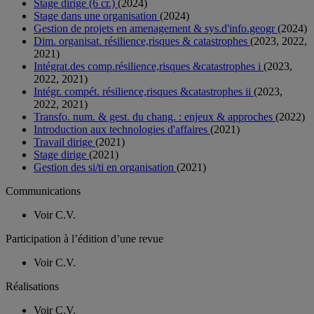
Stage dirige (6 cr.)
(2024)
Stage dans une organisation
(2024)
Gestion de projets en amenagement & sys.d'info.geogr
(2024)
Dim. organisat. résilience,risques & catastrophes
(2023, 2022,
2021)
Intégrat.des comp.résilience,risques &catastrophes i
(2023,
2022, 2021)
Intégr. compét. résilience,risques &catastrophes ii
(2023,
2022, 2021)
Transfo. num. & gest. du chang. : enjeux & approches
(2022)
Introduction aux technologies d'affaires
(2021)
Travail dirige
(2021)
Stage dirige
(2021)
Gestion des si/ti en organisation
(2021)
Communications
Voir C.V.
Participation à l’édition d’une revue
Voir C.V.
Réalisations
Voir C.V.