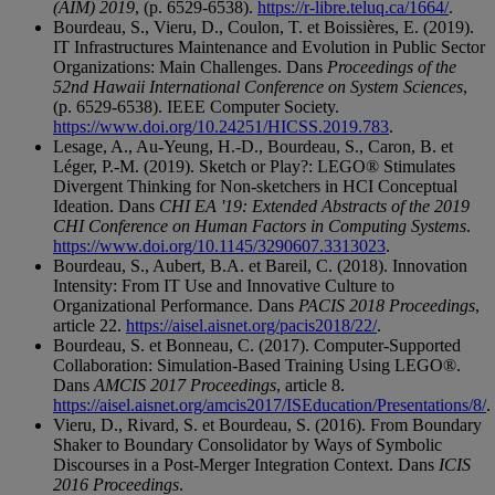
(AIM) 2019
, (p. 6529-6538).
https://r-libre.teluq.ca/1664/
.
Bourdeau, S., Vieru, D., Coulon, T. et Boissières, E. (2019).
IT Infrastructures Maintenance and Evolution in Public Sector
Organizations: Main Challenges. Dans
Proceedings of the
52nd Hawaii International Conference on System Sciences
,
(p. 6529-6538). IEEE Computer Society.
https://www.doi.org/10.24251/HICSS.2019.783
.
Lesage, A., Au-Yeung, H.-D., Bourdeau, S., Caron, B. et
Léger, P.-M. (2019). Sketch or Play?: LEGO® Stimulates
Divergent Thinking for Non-sketchers in HCI Conceptual
Ideation. Dans
CHI EA '19: Extended Abstracts of the 2019
CHI Conference on Human Factors in Computing Systems
.
https://www.doi.org/10.1145/3290607.3313023
.
Bourdeau, S., Aubert, B.A. et Bareil, C. (2018). Innovation
Intensity: From IT Use and Innovative Culture to
Organizational Performance. Dans
PACIS 2018 Proceedings
,
article 22.
https://aisel.aisnet.org/pacis2018/22/
.
Bourdeau, S. et Bonneau, C. (2017). Computer-Supported
Collaboration: Simulation-Based Training Using LEGO®.
Dans
AMCIS 2017 Proceedings
, article 8.
https://aisel.aisnet.org/amcis2017/ISEducation/Presentations/8/
.
Vieru, D., Rivard, S. et Bourdeau, S. (2016). From Boundary
Shaker to Boundary Consolidator by Ways of Symbolic
Discourses in a Post-Merger Integration Context. Dans
ICIS
2016 Proceedings
.