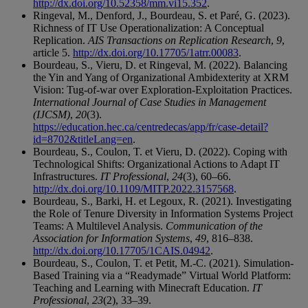
http://dx.doi.org/10.52358/mm.vi15.352
.
Ringeval, M., Denford, J., Bourdeau, S. et Paré, G. (2023).
Richness of IT Use Operationalization: A Conceptual
Replication.
AIS Transactions on Replication Research
,
9
,
article 5.
http://dx.doi.org/10.17705/1atrr.00083
.
Bourdeau, S., Vieru, D. et Ringeval, M. (2022). Balancing
the Yin and Yang of Organizational Ambidexterity at XRM
Vision: Tug-of-war over Exploration-Exploitation Practices.
International Journal of Case Studies in Management
(IJCSM)
,
20
(3).
https://education.hec.ca/centredecas/app/fr/case-detail?
id=8702&titleLang=en
.
Bourdeau, S., Coulon, T. et Vieru, D. (2022). Coping with
Technological Shifts: Organizational Actions to Adapt IT
Infrastructures.
IT Professional
,
24
(3), 60–66.
http://dx.doi.org/10.1109/MITP.2022.3157568
.
Bourdeau, S., Barki, H. et Legoux, R. (2021). Investigating
the Role of Tenure Diversity in Information Systems Project
Teams: A Multilevel Analysis.
Communication of the
Association for Information Systems
,
49
, 816–838.
http://dx.doi.org/10.17705/1CAIS.04942
.
Bourdeau, S., Coulon, T. et Petit, M.-C. (2021). Simulation-
Based Training via a “Readymade” Virtual World Platform:
Teaching and Learning with Minecraft Education.
IT
Professional
,
23
(2), 33–39.