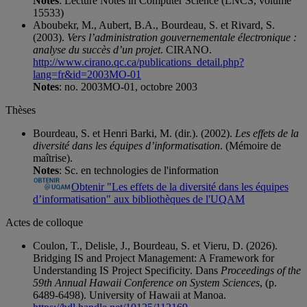
Notes
: Lecture Notes in Computer Science (LNCS, volume
15533)
Aboubekr, M., Aubert, B.A., Bourdeau, S. et Rivard, S.
(2003).
Vers l’administration gouvernementale électronique :
analyse du succès d’un projet
. CIRANO.
http://www.cirano.qc.ca/publications_detail.php?
lang=fr&id=2003MO-01
Notes
: no. 2003MO-01, octobre 2003
Thèses
Bourdeau, S. et Henri Barki, M. (dir.). (2002).
Les effets de la
diversité dans les équipes d’informatisation
. (Mémoire de
maîtrise).
Notes
: Sc. en technologies de l'information
Obtenir "Les effets de la diversité dans les équipes
d’informatisation" aux bibliothèques de l'UQAM
Actes de colloque
Coulon, T., Delisle, J., Bourdeau, S. et Vieru, D. (2026).
Bridging IS and Project Management: A Framework for
Understanding IS Project Specificity. Dans
Proceedings of the
59th Annual Hawaii Conference on System Sciences
, (p.
6489-6498). University of Hawaii at Manoa.