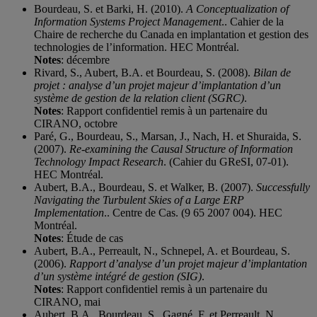
Bourdeau, S. et Barki, H. (2010).
A Conceptualization of
Information Systems Project Management
.. Cahier de la
Chaire de recherche du Canada en implantation et gestion des
technologies de l’information. HEC Montréal.
Notes
: décembre
Rivard, S., Aubert, B.A. et Bourdeau, S. (2008).
Bilan de
projet : analyse d’un projet majeur d’implantation d’un
système de gestion de la relation client (SGRC)
.
Notes
: Rapport confidentiel remis à un partenaire du
CIRANO, octobre
Paré, G., Bourdeau, S., Marsan, J., Nach, H. et Shuraida, S.
(2007).
Re-examining the Causal Structure of Information
Technology Impact Research
. (Cahier du GReSI, 07-01).
HEC Montréal.
Aubert, B.A., Bourdeau, S. et Walker, B. (2007).
Successfully
Navigating the Turbulent Skies of a Large ERP
Implementation
.. Centre de Cas. (9 65 2007 004). HEC
Montréal.
Notes
: Étude de cas
Aubert, B.A., Perreault, N., Schnepel, A. et Bourdeau, S.
(2006).
Rapport d’analyse d’un projet majeur d’implantation
d’un système intégré de gestion (SIG)
.
Notes
: Rapport confidentiel remis à un partenaire du
CIRANO, mai
Aubert, B.A., Bourdeau, S., Gagné, F. et Perreault, N.