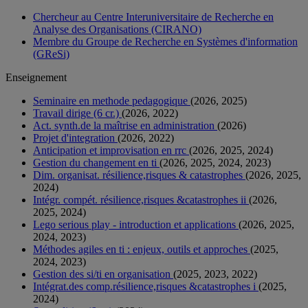
Chercheur au Centre Interuniversitaire de Recherche en
Analyse des Organisations (CIRANO)
Membre du Groupe de Recherche en Systèmes d'information
(GReSi)
Enseignement
Seminaire en methode pedagogique
(2026, 2025)
Travail dirige (6 cr.)
(2026, 2022)
Act. synth.de la maîtrise en administration
(2026)
Projet d'integration
(2026, 2022)
Anticipation et improvisation en rrc
(2026, 2025, 2024)
Gestion du changement en ti
(2026, 2025, 2024, 2023)
Dim. organisat. résilience,risques & catastrophes
(2026, 2025,
2024)
Intégr. compét. résilience,risques &catastrophes ii
(2026,
2025, 2024)
Lego serious play - introduction et applications
(2026, 2025,
2024, 2023)
Méthodes agiles en ti : enjeux, outils et approches
(2025,
2024, 2023)
Gestion des si/ti en organisation
(2025, 2023, 2022)
Intégrat.des comp.résilience,risques &catastrophes i
(2025,
2024)