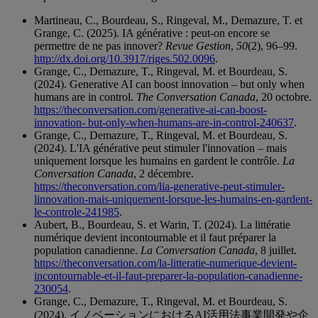
Martineau, C., Bourdeau, S., Ringeval, M., Demazure, T. et
Grange, C. (2025). IA générative : peut-on encore se
permettre de ne pas innover?
Revue Gestion
,
50
(2), 96–99.
http://dx.doi.org/10.3917/riges.502.0096
.
Grange, C., Demazure, T., Ringeval, M. et Bourdeau, S.
(2024). Generative AI can boost innovation – but only when
humans are in control.
The Conversation Canada
, 20 octobre.
https://theconversation.com/generative-ai-can-boost-
innovation- but-only-when-humans-are-in-control-240637
.
Grange, C., Demazure, T., Ringeval, M. et Bourdeau, S.
(2024). L'IA générative peut stimuler l'innovation – mais
uniquement lorsque les humains en gardent le contrôle.
La
Conversation Canada
, 2 décembre.
https://theconversation.com/lia-generative-peut-stimuler-
linnovation-mais-uniquement-lorsque-les-humains-en-gardent-
le-controle-241985
.
Aubert, B., Bourdeau, S. et Warin, T. (2024). La littératie
numérique devient incontournable et il faut préparer la
population canadienne.
La Conversation Canada
, 8 juillet.
https://theconversation.com/la-litteratie-numerique-devient-
incontournable-et-il-faut-preparer-la-population-canadienne-
230054
.
Grange, C., Demazure, T., Ringeval, M. et Bourdeau, S.
(2024). イノベーションにおけるAI活用法事業開発や企