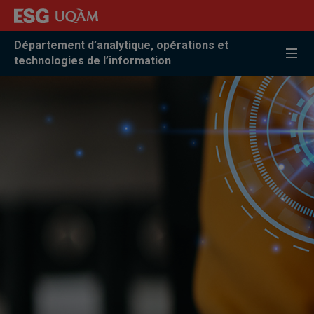
Accéder
Accéder
Accéder
à
au
à
la
menu
la
Département d’analytique, opérations et
recherche
pricipal
zone
technologies de l’information
centrale