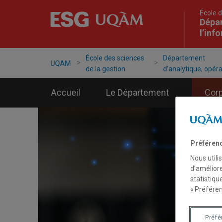
École d
Accéder
Accéder
Accéder
Dépar
à
au
à
l’inf
la
menu
la
recherche
pricipal
zone
centrale
École des sciences
Département
UQAM
de la gestion
d’analytique, opérat
Accueil
Le Département
Cor
Préféren
Nous utili
d’améliore
statistiqu
« Préféren
Préf