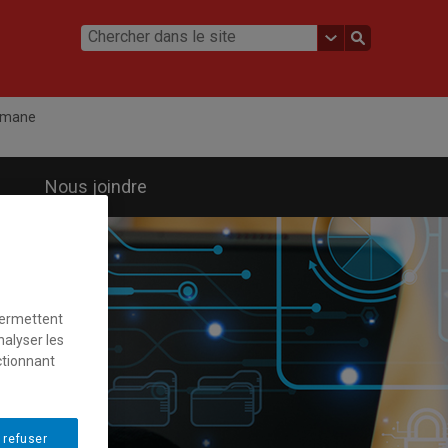
hmane
Nous joindre
permettent
nalyser les
ctionnant
 refuser