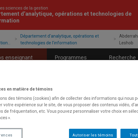
es sciences de la gestion
tement d’analytique, opérations et technologies de
ormation
Département d'analytique, opérations et
Abderra
ion...
technologies de l'information
Leshob
ps enseignant
Programmes
Recherche
ces en matière de témoins
sons des témoins (cookies) afin de collecter des informations qui nous 
r votre expérience sur le site, de vous proposer des contenus vidéo, d’a
es de fréquentation, etc. Vous pouvez personnaliser votre choix en séle
ces ».
érences
Autoriser les témoins
Tout