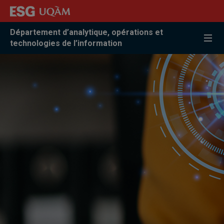
Accéder
Accéder
Accéder
à
au
à
la
menu
la
Département d’analytique, opérations et
recherche
pricipal
zone
technologies de l’information
centrale