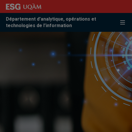
Accéder
Accéder
Accéder
à
au
à
la
menu
la
Département d’analytique, opérations et
recherche
pricipal
zone
technologies de l’information
centrale