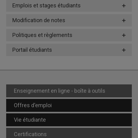
Emplois et stages étudiants
Modification de notes
Politiques et règlements
Portail étudiants
En savoir davantage
Formulaire de demande de modification de note
Politique 2 | Reconnaissance des acquis
Enseignement en ligne - boîte à outils
Politique 4 | Traitement des plaintes
Offres d'emploi
Politique 6 | Politique relative aux examens et
travaux administrés dans les cours de 1er et 2e
Vie étudiante
cycles
Demande d’autorisation d’un examen différé
Certifications