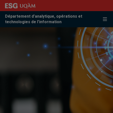
Accéder
Accéder
Accéder
à
au
à
la
menu
la
Département d’analytique, opérations et
recherche
pricipal
zone
technologies de l’information
centrale