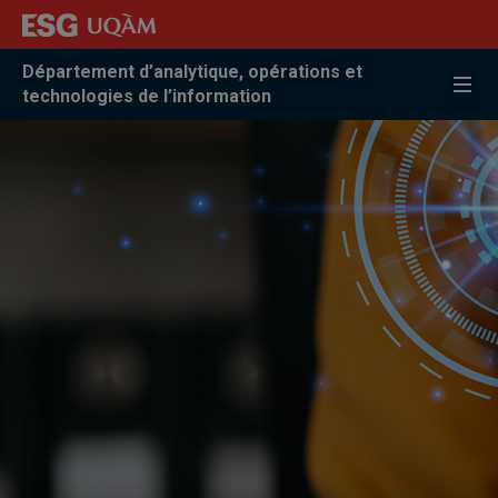
Accéder
Accéder
Accéder
à
au
à
la
menu
la
Département d’analytique, opérations et
recherche
pricipal
zone
technologies de l’information
centrale