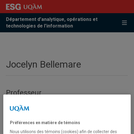
Accéder
Accéder
Accéder
à
au
à
la
menu
la
Département d’analytique, opérations et
recherche
pricipal
zone
technologies de l’information
centrale
Jocelyn Bellemare
Professeur
Préférences en matière de témoins
Nous utilisons des témoins (cookies) afin de collecter des