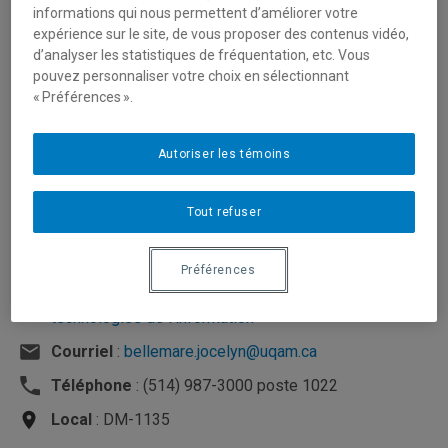
informations qui nous permettent d’améliorer votre
expérience sur le site, de vous proposer des contenus vidéo,
d’analyser les statistiques de fréquentation, etc. Vous
pouvez personnaliser votre choix en sélectionnant
« Préférences ».
Autoriser les témoins
Tout refuser
Préférences
Unité
:
Département d'analytique, opérations et
technologies de l'information
Courriel
:
bellemare.jocelyn@uqam.ca
Téléphone
: (514) 987-3000 poste 1022
Local
: DM-1135