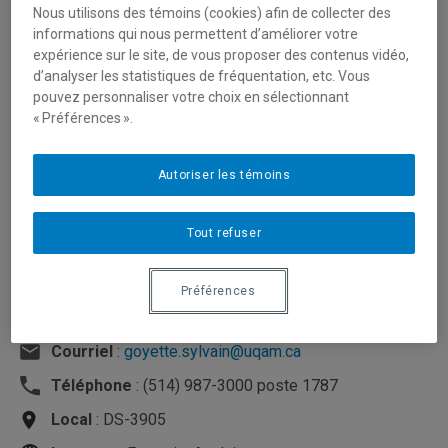
Nous utilisons des témoins (cookies) afin de collecter des
informations qui nous permettent d’améliorer votre
expérience sur le site, de vous proposer des contenus vidéo,
d’analyser les statistiques de fréquentation, etc. Vous
pouvez personnaliser votre choix en sélectionnant
« Préférences ».
Autoriser les témoins
Tout refuser
Préférences
Unité
:
Département d'analytique, opérations et
technologies de l'information
Courriel
:
goyette.sylvain@uqam.ca
Téléphone
: (514) 987-3000 poste 1787
Local
: DS-3905