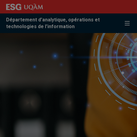
Accéder
Accéder
Accéder
à
au
à
la
menu
la
Département d’analytique, opérations et
recherche
pricipal
zone
technologies de l’information
centrale