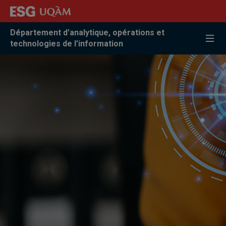
Accéder
Accéder
Accéder
à
au
à
la
menu
la
Département d’analytique, opérations et
recherche
pricipal
zone
technologies de l’information
centrale